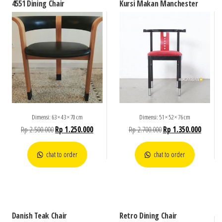
4551 Dining Chair
Kursi Makan Manchester
Dimensi: 63 × 43 × 70 cm
Dimensi: 51 × 52 × 76 cm
Rp
2.500.000
Rp
1.250.000
Rp
2.700.000
Rp
1.350.000
chat to order
chat to order
Danish Teak Chair
Retro Dining Chair