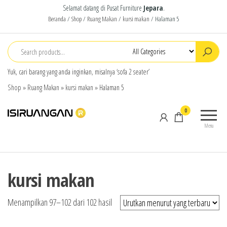
Selamat datang di Pusat Furniture
Jepara
.
Beranda
/
Shop
/
Ruang Makan
/
kursi makan
/ Halaman 5
Yuk, cari barang yang anda inginkan, misalnya ‘sofa 2 seater’
Shop
»
Ruang Makan
»
kursi makan
»
Halaman 5
isiruangan
home
0
furniture,
Menu
wood
working
products
kursi makan
Menampilkan 97–102 dari 102 hasil