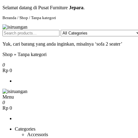
Selamat datang di Pusat Furniture
Jepara
.
Beranda
/
Shop
/ Tanpa kategori
isiruangan
home furniture, wood working products
Yuk, cari barang yang anda inginkan, misalnya ‘sofa 2 seater’
Shop
»
Tanpa kategori
0
Rp 0
Menu
isiruangan
home furniture, wood working products
0
Rp 0
Categories
Accessoris