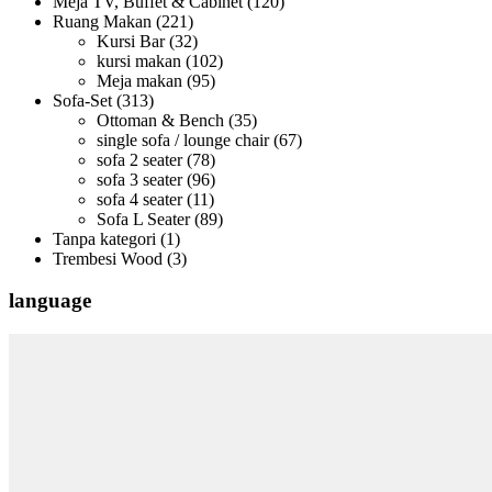
Meja TV, Buffet & Cabinet
(120)
Ruang Makan
(221)
Kursi Bar
(32)
kursi makan
(102)
Meja makan
(95)
Sofa-Set
(313)
Ottoman & Bench
(35)
single sofa / lounge chair
(67)
sofa 2 seater
(78)
sofa 3 seater
(96)
sofa 4 seater
(11)
Sofa L Seater
(89)
Tanpa kategori
(1)
Trembesi Wood
(3)
language