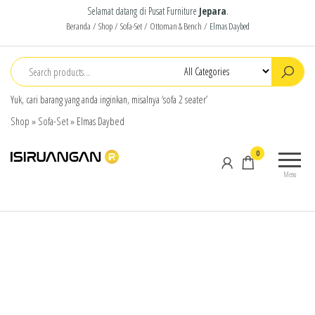
Selamat datang di Pusat Furniture
Jepara
.
Beranda
/
Shop
/
Sofa-Set
/
Ottoman & Bench
/ Elmas Daybed
Yuk, cari barang yang anda inginkan, misalnya ‘sofa 2 seater’
Shop
»
Sofa-Set
»
Elmas Daybed
isiruangan
home
0
furniture,
Menu
wood
working
products