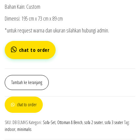
Bahan Kain: Custom
Dimensi: 195 cm x 73 cm x 89 cm
*untuk request warna dan ukuran silahkan hubungi admin.
chat to order
Tambah ke keranjang
chat to order
SKU:
DB ELMAS
Kategori:
Sofa-Set
,
Ottoman & Bench
,
sofa 2 seater
,
sofa 3 seater
Tag:
indoor
,
minimalis