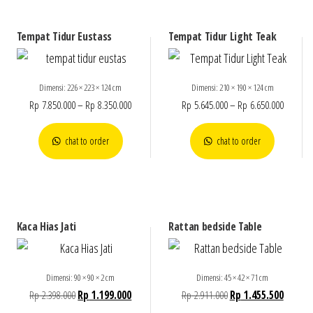
Tempat Tidur Eustass
Tempat Tidur Light Teak
Dimensi: 226 × 223 × 124 cm
Dimensi: 210 × 190 × 124 cm
Rp
7.850.000
–
Rp
8.350.000
Rp
5.645.000
–
Rp
6.650.000
chat to order
chat to order
Kaca Hias Jati
Rattan bedside Table
Dimensi: 90 × 90 × 2 cm
Dimensi: 45 × 42 × 71 cm
Rp
2.398.000
Rp
1.199.000
Rp
2.911.000
Rp
1.455.500