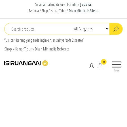
Selamat datang di Pusat Furniture
Jepara
.
Beranda
/
Shop
/
Kamar Tidur
/ Divan Minimalis Rebecca
Yuk, cari barang yang anda inginkan, misalnya ‘sofa 2 seater’
Shop
»
Kamar Tidur
»
Divan Minimalis Rebecca
isiruangan
home
0
furniture,
Menu
wood
working
products