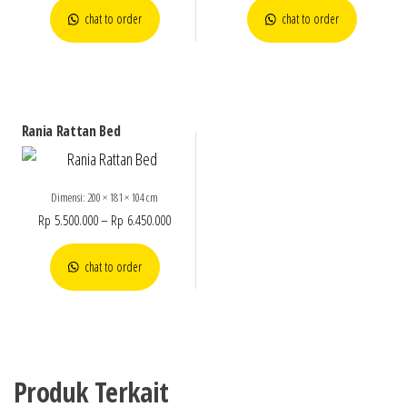
chat to order
chat to order
Rania Rattan Bed
Dimensi: 200 × 181 × 104 cm
Rp
5.500.000
–
Rp
6.450.000
chat to order
Produk Terkait