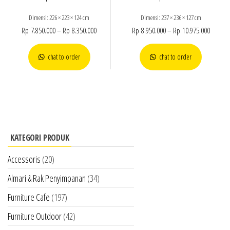
Dimensi: 226 × 223 × 124 cm
Dimensi: 237 × 236 × 127 cm
Rp
7.850.000
–
Rp
8.350.000
Rp
8.950.000
–
Rp
10.975.000
chat to order
chat to order
KATEGORI PRODUK
Accessoris
(20)
Almari & Rak Penyimpanan
(34)
Furniture Cafe
(197)
Furniture Outdoor
(42)