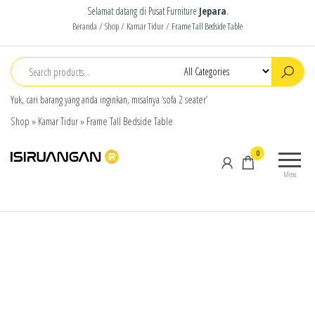
Selamat datang di Pusat Furniture
Jepara
.
Beranda
/
Shop
/
Kamar Tidur
/ Frame Tall Bedside Table
Yuk, cari barang yang anda inginkan, misalnya ‘sofa 2 seater’
Shop
»
Kamar Tidur
»
Frame Tall Bedside Table
isiruangan
home
0
furniture,
Menu
wood
working
products