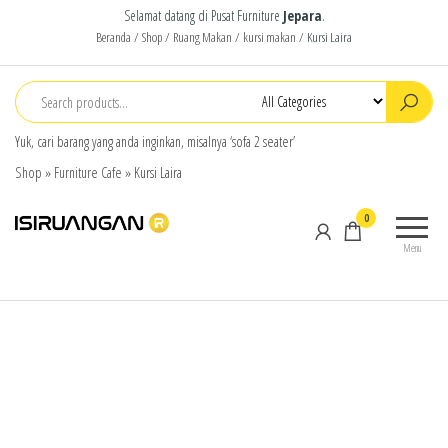
Selamat datang di Pusat Furniture
Jepara
.
Beranda
/
Shop
/
Ruang Makan
/
kursi makan
/ Kursi Laira
Yuk, cari barang yang anda inginkan, misalnya ‘sofa 2 seater’
Shop
»
Furniture Cafe
»
Kursi Laira
isiruangan
home
0
furniture,
Menu
wood
working
products