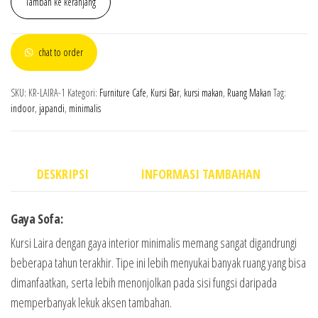
Tambah ke keranjang
chat to order
SKU:
KR-LAIRA-1
Kategori:
Furniture Cafe
,
Kursi Bar
,
kursi makan
,
Ruang Makan
Tag:
indoor
,
japandi
,
minimalis
DESKRIPSI
INFORMASI TAMBAHAN
Gaya Sofa:
Kursi Laira dengan gaya interior minimalis memang sangat digandrungi
beberapa tahun terakhir. Tipe ini lebih menyukai banyak ruang yang bisa
dimanfaatkan, serta lebih menonjolkan pada sisi fungsi daripada
memperbanyak lekuk aksen tambahan.