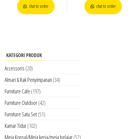
chat to order
chat to order
KATEGORI PRODUK
Accessoris
(20)
Almari & Rak Penyimpanan
(34)
Furniture Cafe
(197)
Furniture Outdoor
(42)
Furniture Satu Set
(51)
Kamar Tidur
(102)
Meja Konsul/Meja kerja/meja belajar
(52)