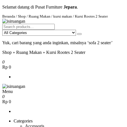
Skip
Selamat datang di Pusat Furniture
Jepara
.
to
Beranda
/
Shop
/
Ruang Makan
/
kursi makan
/ Kursi Rootes 2 Seater
the
content
isiruangan
home furniture, wood working products
Yuk, cari barang yang anda inginkan, misalnya ‘sofa 2 seater’
Shop
»
Ruang Makan
»
Kursi Rootes 2 Seater
0
Rp 0
Menu
isiruangan
home furniture, wood working products
0
Rp 0
Categories
Accessoris