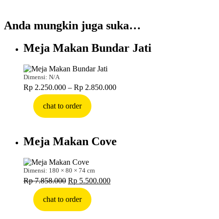
Anda mungkin juga suka…
Meja Makan Bundar Jati
Dimensi: N/A
Rentang
Rp
2.250.000
–
Rp
2.850.000
harga:
Rp 2.250.000
chat to order
hingga
Rp 2.850.000
Meja Makan Cove
Dimensi: 180 × 80 × 74 cm
Harga
Harga
Rp
7.858.000
Rp
5.500.000
aslinya
saat
adalah:
ini
chat to order
Rp 7.858.000.
adalah:
Rp 5.500.000.