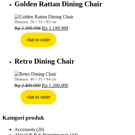
Golden Rattan Dining Chair
Dimensi: 50 × 53 × 83 cm
Harga
Harga
Rp
2.399.998
Rp
1.199.999
aslinya
saat
adalah:
ini
chat to order
Rp 2.399.998.
adalah:
Rp 1.199.999.
Retro Dining Chair
Dimensi: 40 × 35 × 84 cm
Harga
Harga
Rp
2.400.000
Rp
1.200.000
aslinya
saat
adalah:
ini
chat to order
Rp 2.400.000.
adalah:
Rp 1.200.000.
Kategori produk
Accessoris
(20)
Almari & Rak Penyimpanan
(34)