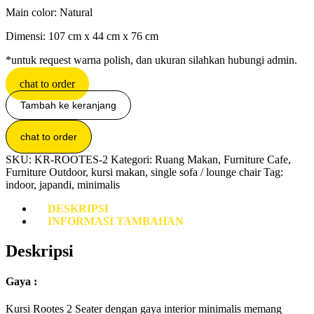
Main color: Natural
Dimensi: 107 cm x 44 cm x 76 cm
*untuk request warna polish, dan ukuran silahkan hubungi admin.
chat to order
Kuantitas
Tambah ke keranjang
Kursi
Rootes
2
chat to order
Seater
SKU:
KR-ROOTES-2
Kategori:
Ruang Makan
,
Furniture Cafe
,
Furniture Outdoor
,
kursi makan
,
single sofa / lounge chair
Tag:
indoor
,
japandi
,
minimalis
DESKRIPSI
INFORMASI TAMBAHAN
Deskripsi
Gaya :
Kursi Rootes 2 Seater dengan gaya interior minimalis memang