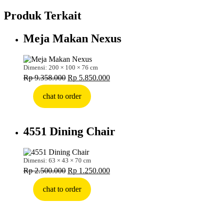
Produk Terkait
Meja Makan Nexus
Dimensi: 200 × 100 × 76 cm
Harga
Harga
Rp
9.358.000
Rp
5.850.000
aslinya
saat
adalah:
ini
chat to order
Rp 9.358.000.
adalah:
Rp 5.850.000.
4551 Dining Chair
Dimensi: 63 × 43 × 70 cm
Harga
Harga
Rp
2.500.000
Rp
1.250.000
aslinya
saat
adalah:
ini
chat to order
Rp 2.500.000.
adalah:
Rp 1.250.000.