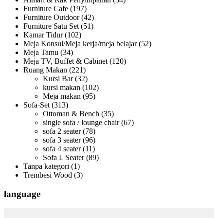
Furniture Cafe
(197)
Furniture Outdoor
(42)
Furniture Satu Set
(51)
Kamar Tidur
(102)
Meja Konsul/Meja kerja/meja belajar
(52)
Meja Tamu
(34)
Meja TV, Buffet & Cabinet
(120)
Ruang Makan
(221)
Kursi Bar
(32)
kursi makan
(102)
Meja makan
(95)
Sofa-Set
(313)
Ottoman & Bench
(35)
single sofa / lounge chair
(67)
sofa 2 seater
(78)
sofa 3 seater
(96)
sofa 4 seater
(11)
Sofa L Seater
(89)
Tanpa kategori
(1)
Trembesi Wood
(3)
language