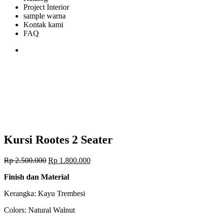
Project Interior
sample warna
Kontak kami
FAQ
Kursi Rootes 2 Seater
Harga
Harga
Rp
2.500.000
Rp
1.800.000
aslinya
saat
Finish dan Material
adalah:
ini
Rp 2.500.000.
adalah:
Kerangka: Kayu Trembesi
Rp 1.800.000.
Colors: Natural Walnut