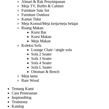
Almari & Rak Penyimpanan
Meja TV, Buffet & Cabinet
Furniture Satu Set
Furniture Outdoor
Kamar Tidur
Meja Konsul/Meja kerja/meja belajar
Ruang Makan
Kursi Bar
Kursi Makan
Meja Makan
Koleksi Sofa
Lounge Chair / single sofa
Sofa 2 Seater
Sofa 3 Seater
Sofa 4 Seater
Sofa L Seater
Ottoman & Bench
Meja tamu
Rare Wood
Tentang Kami
Cara Pemesanan
Inspirasi
blog
Testimony
Katalog