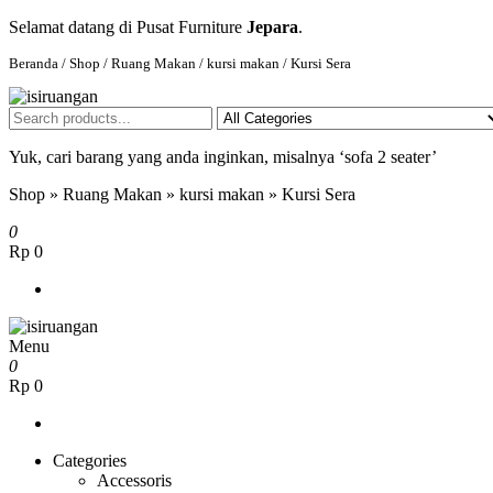
Selamat datang di Pusat Furniture
Jepara
.
Beranda
/
Shop
/
Ruang Makan
/
kursi makan
/ Kursi Sera
isiruangan
home furniture, wood working products
Yuk, cari barang yang anda inginkan, misalnya ‘sofa 2 seater’
Shop
»
Ruang Makan
»
kursi makan
»
Kursi Sera
0
Rp 0
Menu
isiruangan
home furniture, wood working products
0
Rp 0
Categories
Accessoris