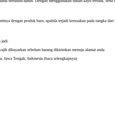
elama bertahun-tahun. Dengan menggunakan bahan kayu terbaik, serta t
tinya dengan produk baru, apabila terjadi kerusakan pada rangka dan 
jadi.
ajib dibayarkan sebelum barang dikirimkan menuju alamat anda
ara, Jawa Tengah, Indonesia
(baca selengkapnya)