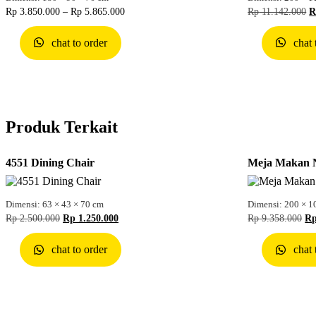
Rp
3.850.000
–
Rp
5.865.000
Rp
11.142.000
R
chat to order
chat 
Produk Terkait
4551 Dining Chair
Meja Makan 
Dimensi: 63 × 43 × 70 cm
Dimensi: 200 × 1
Rp
2.500.000
Rp
1.250.000
Rp
9.358.000
R
chat to order
chat 