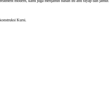
reatment modern, kami juga menjamin bahan ini anti rayap dan jamur.
konstruksi Kursi.