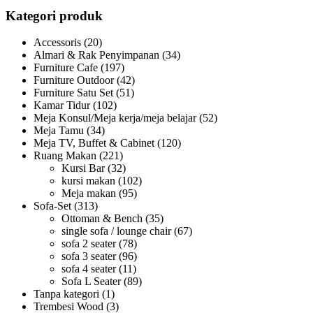
Kategori produk
Accessoris
(20)
Almari & Rak Penyimpanan
(34)
Furniture Cafe
(197)
Furniture Outdoor
(42)
Furniture Satu Set
(51)
Kamar Tidur
(102)
Meja Konsul/Meja kerja/meja belajar
(52)
Meja Tamu
(34)
Meja TV, Buffet & Cabinet
(120)
Ruang Makan
(221)
Kursi Bar
(32)
kursi makan
(102)
Meja makan
(95)
Sofa-Set
(313)
Ottoman & Bench
(35)
single sofa / lounge chair
(67)
sofa 2 seater
(78)
sofa 3 seater
(96)
sofa 4 seater
(11)
Sofa L Seater
(89)
Tanpa kategori
(1)
Trembesi Wood
(3)