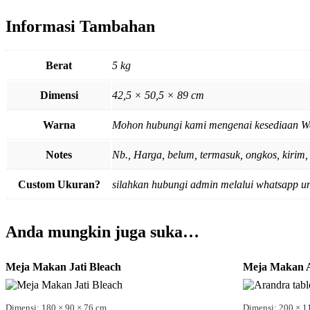
Informasi Tambahan
Berat
5 kg
Dimensi
42,5 × 50,5 × 89 cm
Warna
Mohon hubungi kami mengenai kesediaan W
Notes
Nb., Harga, belum, termasuk, ongkos, kirim, 
Custom Ukuran?
silahkan hubungi admin melalui whatsapp u
Anda mungkin juga suka…
Meja Makan Jati Bleach
Meja Makan 
Dimensi: 180 × 90 × 76 cm
Dimensi: 200 × 1