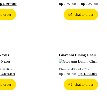
p
6.799.000
Rp
2.250.000
–
Rp
2.850.000
to order
chat to order
Nexus
Giovanni Dining Chair
00 × 76 cm
Dimensi: 43 × 44 × 77 cm
p
5.850.000
Rp
2.300.000
Rp
1.150.000
to order
chat to order