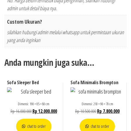
Nb. Harga belum termasuk biaya pengiriman, silahkan hubungi
admin untuk detail biaya nya.
Custom Ukuran?
silahkan hubungi admin melalui whatsapp untuk permintaan ukuran
yang anda inginkan
Anda mungkin juga suka…
Sofa Sleeper Bed
Sofa Minimalis Brompton
Dimensi: 190 × 85 × 80 cm
Dimensi: 210 × 90 × 70 cm
Rp
16.000.000
Rp
12.000.000
Rp
10.500.000
Rp
7.800.000
chat to order
chat to order