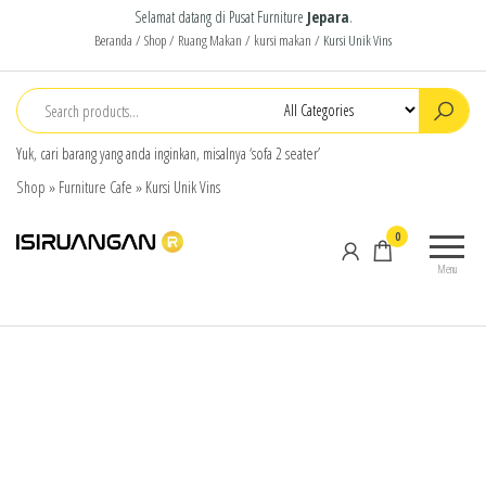
Selamat datang di Pusat Furniture
Jepara
.
Beranda
/
Shop
/
Ruang Makan
/
kursi makan
/ Kursi Unik Vins
Yuk, cari barang yang anda inginkan, misalnya ‘sofa 2 seater’
Shop
»
Furniture Cafe
»
Kursi Unik Vins
isiruangan
home
0
furniture,
Menu
wood
working
products