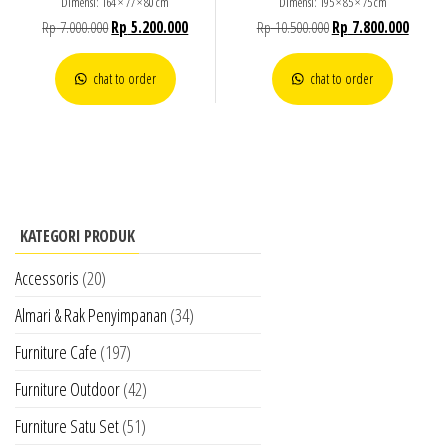
Dimensi: 164 × 77 × 80 cm
Dimensi: 195 × 85 × 75 cm
Rp
7.000.000
Rp
5.200.000
Rp
10.500.000
Rp
7.800.000
chat to order
chat to order
KATEGORI PRODUK
Accessoris
(20)
Almari & Rak Penyimpanan
(34)
Furniture Cafe
(197)
Furniture Outdoor
(42)
Furniture Satu Set
(51)