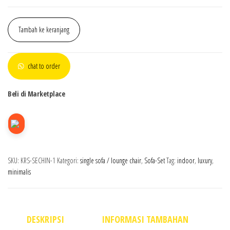
Tambah ke keranjang
chat to order
Beli di Marketplace
SKU:
KRS-SECHIN-1
Kategori:
single sofa / lounge chair
,
Sofa-Set
Tag:
indoor
,
luxury
,
minimalis
DESKRIPSI
INFORMASI TAMBAHAN