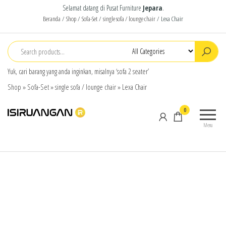
Selamat datang di Pusat Furniture
Jepara
.
Beranda
/
Shop
/
Sofa-Set
/
single sofa / lounge chair
/ Lexa Chair
Yuk, cari barang yang anda inginkan, misalnya ‘sofa 2 seater’
Shop
»
Sofa-Set
»
single sofa / lounge chair
»
Lexa Chair
isiruangan
home
0
furniture,
Menu
wood
working
products