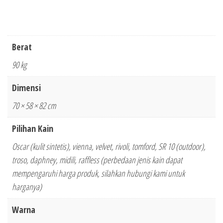
Berat
90 kg
Dimensi
70 × 58 × 82 cm
Pilihan Kain
Oscar (kulit sintetis), vienna, velvet, rivoli, tomford, SR 10 (outdoor),
troso, daphney, midili, raffless (perbedaan jenis kain dapat
mempengaruhi harga produk, silahkan hubungi kami untuk
harganya)
Warna