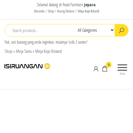
Selamat datang di Pusat Furniture
Jepara
.
Beranda
/
Shop
/
Ruang Makan
/ Meja Kopi Roland
Yuk, cari barang yang anda inginkan, misalnya ‘sofa 2 seater’
Shop
»
Meja Tamu
»
Meja Kopi Roland
isiruangan
home
0
furniture,
Menu
wood
working
products