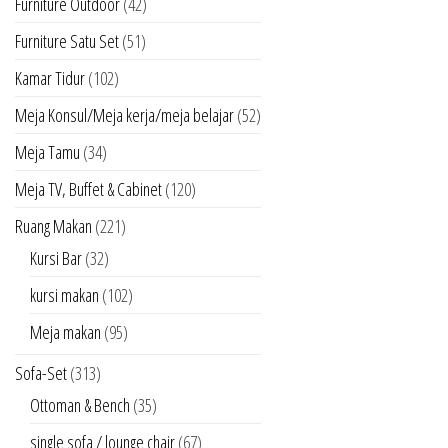
Furniture Outdoor
(42)
Furniture Satu Set
(51)
Kamar Tidur
(102)
Meja Konsul/Meja kerja/meja belajar
(52)
Meja Tamu
(34)
Meja TV, Buffet & Cabinet
(120)
Ruang Makan
(221)
Kursi Bar
(32)
kursi makan
(102)
Meja makan
(95)
Sofa-Set
(313)
Ottoman & Bench
(35)
single sofa / lounge chair
(67)