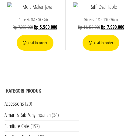
Dimensi: 180 × 90 × 76 cm
Dimensi: 160 × 110 × 76 cm
Rp
7.858.000
Rp
5.500.000
Rp
11.428.000
Rp
7.990.000
chat to order
chat to order
KATEGORI PRODUK
Accessoris
(20)
Almari & Rak Penyimpanan
(34)
Furniture Cafe
(197)