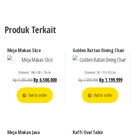
Produk Terkait
Meja Makan Slice
Golden Rattan Dining Chair
Dimensi: 160 × 80 × 76 cm
Dimensi: 50 × 53 × 83 cm
Rp
9.286.000
Rp
6.500.000
Rp
2.399.998
Rp
1.199.999
chat to order
chat to order
Meja Makan Java
Raffi Oval Table