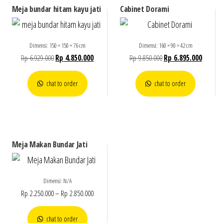
Meja bundar hitam kayu jati
Cabinet Dorami
Dimensi: 150 × 150 × 76 cm
Dimensi: 160 × 90 × 42 cm
Rp
6.929.000
Rp
4.850.000
Rp
9.850.000
Rp
6.895.000
chat to order
chat to order
Meja Makan Bundar Jati
Dimensi: N/A
Rp
2.250.000
–
Rp
2.850.000
chat to order