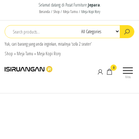
Selamat datang di Pusat Furniture
Jepara
.
Beranda
/
Shop
/
Meja Tamu
/ Meja Kopi Rory
Yuk, cari barang yang anda inginkan, misalnya ‘sofa 2 seater’
Shop
»
Meja Tamu
»
Meja Kopi Rory
isiruangan
home
0
furniture,
Menu
wood
working
products