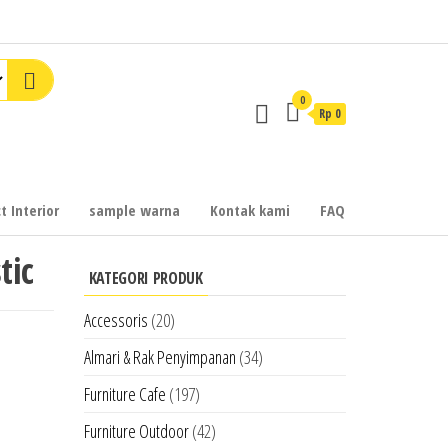
0
Rp 0
t Interior
sample warna
Kontak kami
FAQ
tic
KATEGORI PRODUK
Accessoris
(20)
Almari & Rak Penyimpanan
(34)
Furniture Cafe
(197)
Furniture Outdoor
(42)