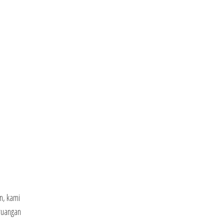
n, kami
ruangan