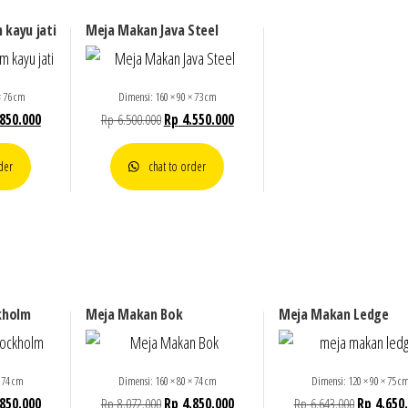
 kayu jati
Meja Makan Java Steel
× 76 cm
Dimensi: 160 × 90 × 73 cm
Harga
Harga
Harga
850.000
Rp
6.500.000
Rp
4.550.000
a
saat
aslinya
saat
:
ini
adalah:
ini
der
chat to order
29.000.
adalah:
Rp 6.500.000.
adalah:
Rp 4.850.000.
Rp 4.550.000.
kholm
Meja Makan Bok
Meja Makan Ledge
 74 cm
Dimensi: 160 × 80 × 74 cm
Dimensi: 120 × 90 × 75 c
Harga
Harga
Harga
Harga
850.000
Rp
8.072.000
Rp
4.850.000
Rp
6.643.000
Rp
4.650