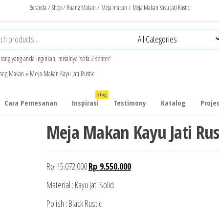
Beranda
/
Shop
/
Ruang Makan
/
Meja makan
/ Meja Makan Kayu Jati Rustic
arang yang anda inginkan, misalnya ‘sofa 2 seater’
ang Makan
»
Meja Makan Kayu Jati Rustic
blog
Cara Pemesanan
Inspirasi
Testimony
Katalog
Projec
Meja Makan Kayu Jati Rus
Harga
Harga
Rp
15.072.000
Rp
9.550.000
aslinya
saat
Material : Kayu Jati Solid
adalah:
ini
Polish : Black Rustic
Rp 15.072.000.
adalah: