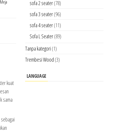
Meja
sofa 2 seater
(78)
sofa 3 seater
(96)
sofa 4 seater
(11)
Sofa L Seater
(89)
Tanpa kategori
(1)
Trembesi Wood
(3)
LANGUAGE
ter kuat
kesan
pak sama
l sebagai
ikan