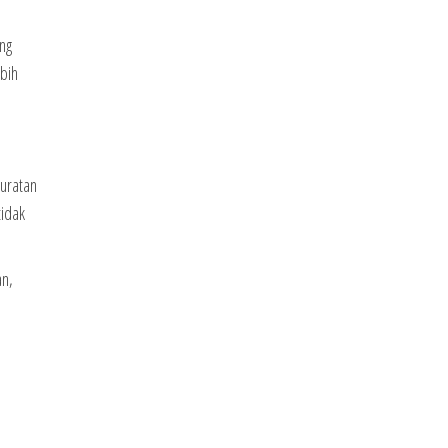
ang
bih
guratan
tidak
an,