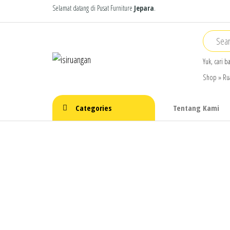
Skip
Selamat datang di Pusat Furniture
Jepara
.
to
the
content
isiruangan
home
Yuk, cari b
furniture,
Shop
»
Ru
wood
working
products
Categories
Tentang Kami