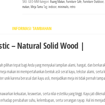
SKU:
GEO-MM
Kategori:
Ruang Makan
,
Furniture Cafe
,
Furniture Outdoor
,
makan
,
Meja Tamu
Tag:
indoor
,
minimalis
,
retro
INFORMASI TAMBAHAN
tic – Natural Solid Wood |
ah pilihan tepat bagi Anda yang menyukai tampilan alami, hangat, dan berkarak
 meja makan ini mempertahankan bentuk asli serat kayu, tekstur alami, serta 
kter unik karena berasal dari kayu asli, menjadikan meja ini tidak pernah tam
nawarkan kekuatan, keawetan, serta nilai estetika yang tinggi. Kayu jati dikena
a terhadap perubahan suhu, kelembapan, serta serangan rayap. Hal ini menjad