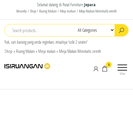
Selamat datang di Pusat Furniture
Jepara
.
Beranda
/
Shop
/
Ruang Makan
/
Meja makan
/ Meja Makan Minimalis zenith
Yuk, cari barang yang anda inginkan, misalnya ‘sofa 2 seater’
Shop
»
Ruang Makan
»
Meja makan
»
Meja Makan Minimalis zenith
isiruangan
home
0
furniture,
Menu
wood
working
products