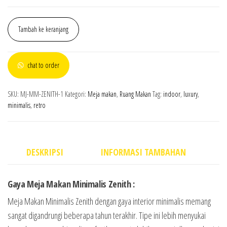
Tambah ke keranjang
chat to order
SKU:
MJ-MM-ZENITH-1
Kategori:
Meja makan
,
Ruang Makan
Tag:
indoor
,
luxury
,
minimalis
,
retro
DESKRIPSI
INFORMASI TAMBAHAN
Gaya Meja Makan Minimalis Zenith :
Meja Makan Minimalis Zenith dengan gaya interior minimalis memang
sangat digandrungi beberapa tahun terakhir. Tipe ini lebih menyukai