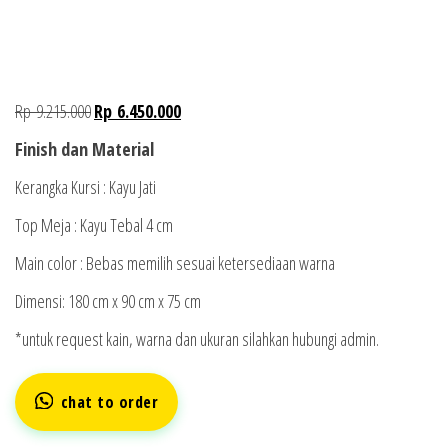
Rp
9.215.000
Rp
6.450.000
Finish dan Material
Kerangka Kursi : Kayu Jati
Top Meja : Kayu Tebal 4 cm
Main color : Bebas memilih sesuai ketersediaan warna
Dimensi: 180 cm x 9
0
cm x
7
5 cm
*untuk request kain, warna dan ukuran silahkan hubungi admin.
chat to order