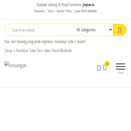
Selamat datang di Pusat Furniture
Jepara
.
Beranda
/
Shop
/
Kamar Tidur
/ Java Short Bedside
Yuk, cari barang yang anda inginkan, misalnya ‘sofa 2 seater’
Shop
»
Furniture Satu Set
»
Java Short Bedside
isiruangan
home
0
furniture,
Menu
wood
working
products