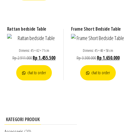
Rattan bedside Table
Frame Short Bedside Table
Dimensi: 45 × 42 × 71 cm
Dimensi: 45 × 40 × 50 cm
Rp
2.911.000
Rp
1.455.500
Rp
3.300.000
Rp
1.650.000
chat to order
chat to order
KATEGORI PRODUK
Accessoris
(20)