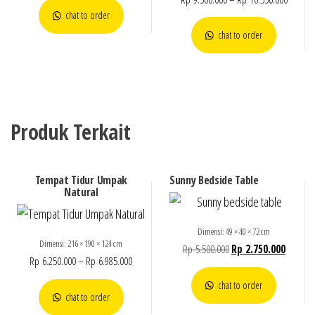
chat to order
chat to order
Produk Terkait
Tempat Tidur Umpak
Sunny Bedside Table
Natural
Dimensi: 49 × 40 × 72 cm
Dimensi: 216 × 190 × 124 cm
Rp
5.500.000
Rp
2.750.000
Rp
6.250.000
–
Rp
6.985.000
chat to order
chat to order