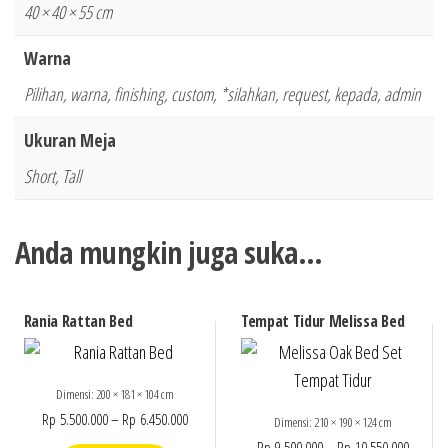
40 × 40 × 55 cm
Warna
Pilihan, warna, finishing, custom, *silahkan, request, kepada, admin
Ukuran Meja
Short, Tall
Anda mungkin juga suka…
Rania Rattan Bed
Tempat Tidur Melissa Bed
Dimensi: 200 × 181 × 104 cm
Rp
5.500.000
–
Rp
6.450.000
Dimensi: 210 × 190 × 124 cm
Rp
9.500.000
–
Rp
10.550.000