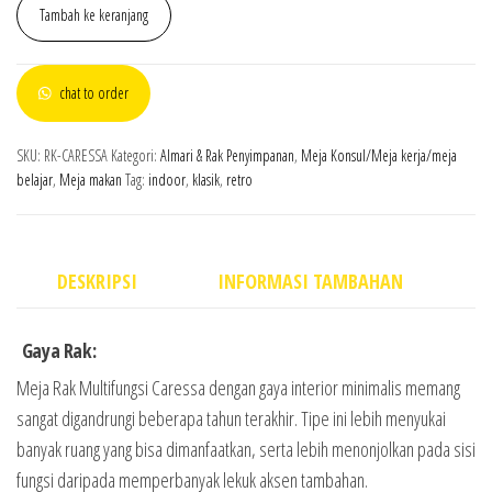
Tambah ke keranjang
chat to order
SKU:
RK-CARESSA
Kategori:
Almari & Rak Penyimpanan
,
Meja Konsul/Meja kerja/meja
belajar
,
Meja makan
Tag:
indoor
,
klasik
,
retro
DESKRIPSI
INFORMASI TAMBAHAN
Gaya Rak:
Meja Rak Multifungsi Caressa dengan gaya interior minimalis memang
sangat digandrungi beberapa tahun terakhir. Tipe ini lebih menyukai
banyak ruang yang bisa dimanfaatkan, serta lebih menonjolkan pada sisi
fungsi daripada memperbanyak lekuk aksen tambahan.