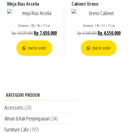
Meja Rias Arcelia
Cabinet Ureno
Dimensi: 120 × 50 × 77 cm
Dimensi: 110 × 51 × 77 cm
Rp
10.929.000
Rp
7.650.000
Rp
6.500.000
Rp
4.550.000
chat to order
chat to order
KATEGORI PRODUK
Accessoris
(20)
Almari & Rak Penyimpanan
(34)
Furniture Cafe
(197)