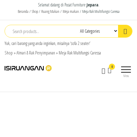
Selamat datang di Pusat Furniture
Jepara
.
Beranda
/
Shop
/
Ruang Makan
/
Meja makan
/ Meja Rak Multifungsi Caressa
Yuk, cari barang yang anda inginkan, misalnya ‘sofa 2 seater’
Shop
»
Almari & Rak Penyimpanan
»
Meja Rak Multifungsi Caressa
isiruangan
home
0
furniture,
Menu
wood
working
products