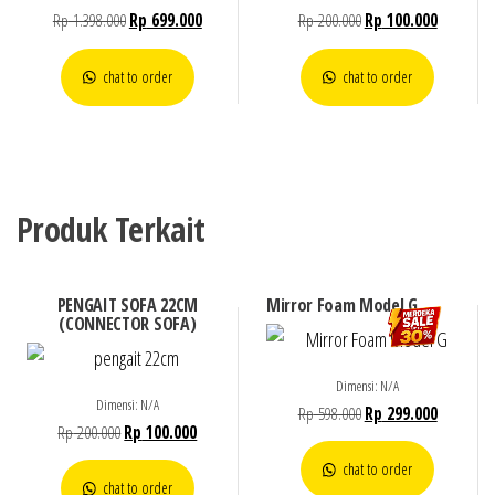
Rp
1.398.000
Rp
699.000
Rp
200.000
Rp
100.000
chat to order
chat to order
Produk Terkait
PENGAIT SOFA 22CM
Mirror Foam Model G
(CONNECTOR SOFA)
Dimensi: N/A
Dimensi: N/A
Rp
598.000
Rp
299.000
Rp
200.000
Rp
100.000
chat to order
chat to order