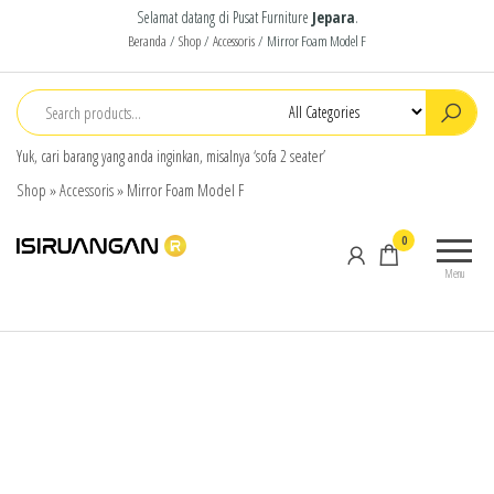
Selamat datang di Pusat Furniture
Jepara
.
Beranda
/
Shop
/
Accessoris
/ Mirror Foam Model F
Yuk, cari barang yang anda inginkan, misalnya ‘sofa 2 seater’
Shop
»
Accessoris
»
Mirror Foam Model F
isiruangan
home
0
furniture,
Menu
wood
working
products