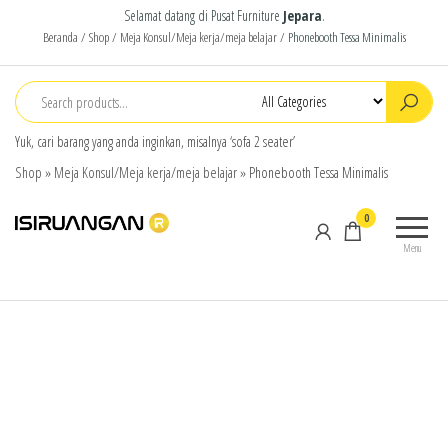
Selamat datang di Pusat Furniture
Jepara
.
Beranda
/
Shop
/
Meja Konsul/Meja kerja/meja belajar
/ Phonebooth Tessa Minimalis
Yuk, cari barang yang anda inginkan, misalnya ‘sofa 2 seater’
Shop
»
Meja Konsul/Meja kerja/meja belajar
»
Phonebooth Tessa Minimalis
isiruangan
home
0
furniture,
Menu
wood
working
products