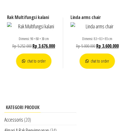
Rak Multifungsi kalani
Linda arms chair
Dimensi: 90 × 80 × 30 cm
Dimensi: 83 × 83 × 85 cm
Rp
5.252.000
Rp
3.676.000
Rp
5.000.000
Rp
3.600.000
chat to order
chat to order
KATEGORI PRODUK
Accessoris
(20)
Almari & Rak Penyimpanan
(34)