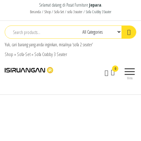
Selamat datang di Pusat Furniture
Jepara
.
Beranda
/
Shop
/
Sofa-Set
/
sofa 3 seater
/ Sofa Crabby 3 Seater
Yuk, cari barang yang anda inginkan, misalnya ‘sofa 2 seater’
Shop
»
Sofa-Set
»
Sofa Crabby 3 Seater
isiruangan
home
0
furniture,
Menu
wood
working
products