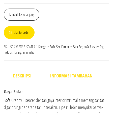
Tambah ke keranjang
chat to order
SKU:
SF-CRABBY-3-SEATER-1
Kategori:
Sofa-Set
,
Furniture Satu Set
,
sofa 3 seater
Tag:
indoor
,
luxury
,
minimalis
DESKRIPSI
INFORMASI TAMBAHAN
Gaya Sofa:
Sofa
Crabby 3 seater dengan gaya interior minimalis memang sangat
digandrungi beberapa tahun terakhir. Tipe ini lebih menyukai banyak