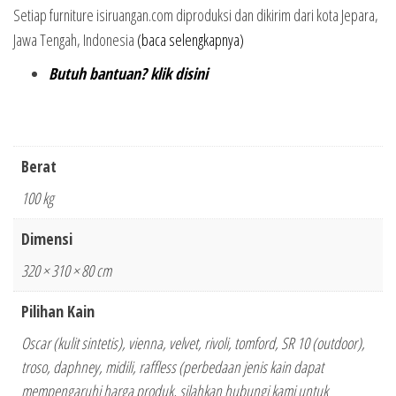
Setiap furniture isiruangan.com diproduksi dan dikirim dari kota Jepara,
Jawa Tengah, Indonesia
(baca selengkapnya)
Butuh bantuan? klik disini
Berat
100 kg
Dimensi
320 × 310 × 80 cm
Pilihan Kain
Oscar (kulit sintetis), vienna, velvet, rivoli, tomford, SR 10 (outdoor),
troso, daphney, midili, raffless (perbedaan jenis kain dapat
mempengaruhi harga produk, silahkan hubungi kami untuk