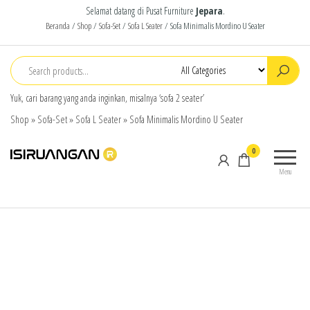
Selamat datang di Pusat Furniture
Jepara
.
Beranda
/
Shop
/
Sofa-Set
/
Sofa L Seater
/ Sofa Minimalis Mordino U Seater
Yuk, cari barang yang anda inginkan, misalnya ‘sofa 2 seater’
Shop
»
Sofa-Set
»
Sofa L Seater
»
Sofa Minimalis Mordino U Seater
isiruangan
home
0
furniture,
Menu
wood
working
products