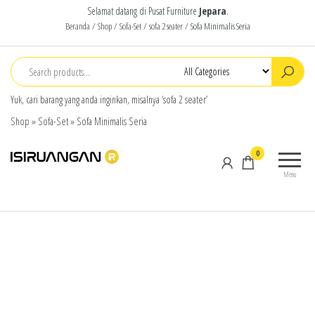
Selamat datang di Pusat Furniture
Jepara
.
Beranda
/
Shop
/
Sofa-Set
/
sofa 2 seater
/ Sofa Minimalis Seria
Yuk, cari barang yang anda inginkan, misalnya ‘sofa 2 seater’
Shop
»
Sofa-Set
»
Sofa Minimalis Seria
isiruangan
home
0
furniture,
Menu
wood
working
products