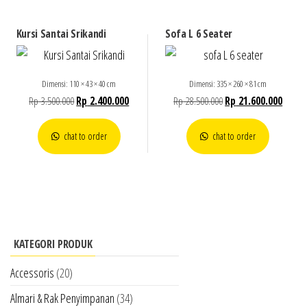
Kursi Santai Srikandi
Sofa L 6 Seater
Dimensi: 110 × 43 × 40 cm
Dimensi: 335 × 260 × 81 cm
Rp
3.500.000
Rp
2.400.000
Rp
28.500.000
Rp
21.600.000
chat to order
chat to order
KATEGORI PRODUK
Accessoris
(20)
Almari & Rak Penyimpanan
(34)