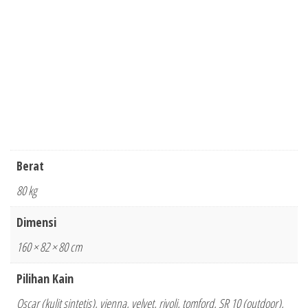
Berat
80 kg
Dimensi
160 × 82 × 80 cm
Pilihan Kain
Oscar (kulit sintetis), vienna, velvet, rivoli, tomford, SR 10 (outdoor),