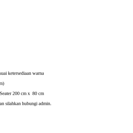
uai ketersediaan warna
om)
 Seater 200 cm x 80 cm
an silahkan hubungi admin.