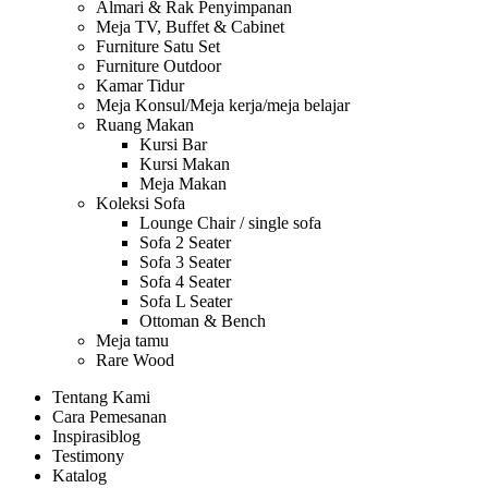
Almari & Rak Penyimpanan
Meja TV, Buffet & Cabinet
Furniture Satu Set
Furniture Outdoor
Kamar Tidur
Meja Konsul/Meja kerja/meja belajar
Ruang Makan
Kursi Bar
Kursi Makan
Meja Makan
Koleksi Sofa
Lounge Chair / single sofa
Sofa 2 Seater
Sofa 3 Seater
Sofa 4 Seater
Sofa L Seater
Ottoman & Bench
Meja tamu
Rare Wood
Tentang Kami
Cara Pemesanan
Inspirasi
blog
Testimony
Katalog