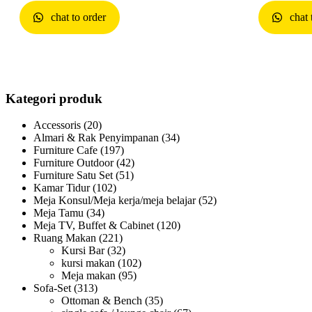
chat to order
chat 
Kategori produk
Accessoris
(20)
Almari & Rak Penyimpanan
(34)
Furniture Cafe
(197)
Furniture Outdoor
(42)
Furniture Satu Set
(51)
Kamar Tidur
(102)
Meja Konsul/Meja kerja/meja belajar
(52)
Meja Tamu
(34)
Meja TV, Buffet & Cabinet
(120)
Ruang Makan
(221)
Kursi Bar
(32)
kursi makan
(102)
Meja makan
(95)
Sofa-Set
(313)
Ottoman & Bench
(35)