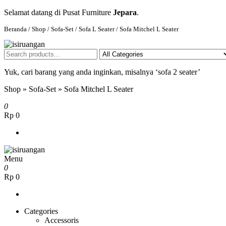
Selamat datang di Pusat Furniture
Jepara
.
Beranda
/
Shop
/
Sofa-Set
/
Sofa L Seater
/ Sofa Mitchel L Seater
isiruangan
home furniture, wood working products
Yuk, cari barang yang anda inginkan, misalnya ‘sofa 2 seater’
Shop
»
Sofa-Set
»
Sofa Mitchel L Seater
0
Rp 0
Menu
isiruangan
home furniture, wood working products
0
Rp 0
Categories
Accessoris