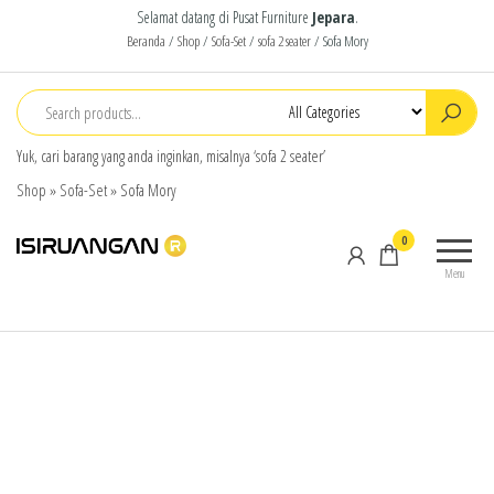
Selamat datang di Pusat Furniture
Jepara
.
Beranda
/
Shop
/
Sofa-Set
/
sofa 2 seater
/ Sofa Mory
Yuk, cari barang yang anda inginkan, misalnya ‘sofa 2 seater’
Shop
»
Sofa-Set
»
Sofa Mory
isiruangan
home
0
furniture,
Menu
wood
working
products