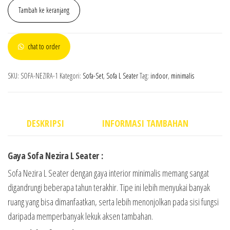
Tambah ke keranjang
chat to order
SKU:
SOFA-NEZIRA-1
Kategori:
Sofa-Set
,
Sofa L Seater
Tag:
indoor
,
minimalis
DESKRIPSI
INFORMASI TAMBAHAN
Gaya S
ofa Nezira L Seater
:
Sofa Nezira L Seater dengan gaya interior minimalis memang sangat
digandrungi beberapa tahun terakhir. Tipe ini lebih menyukai banyak
ruang yang bisa dimanfaatkan, serta lebih menonjolkan pada sisi fungsi
daripada memperbanyak lekuk aksen tambahan.