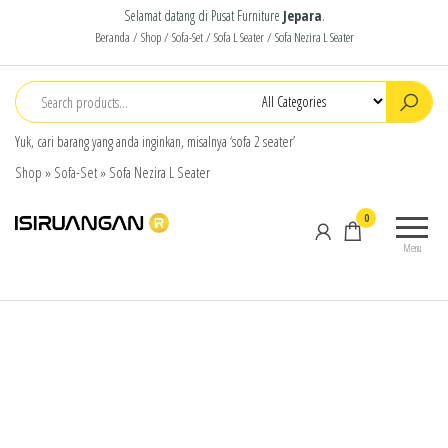
Selamat datang di Pusat Furniture
Jepara
.
Beranda
/
Shop
/
Sofa-Set
/
Sofa L Seater
/ Sofa Nezira L Seater
Yuk, cari barang yang anda inginkan, misalnya ‘sofa 2 seater’
Shop
»
Sofa-Set
»
Sofa Nezira L Seater
isiruangan
home
0
furniture,
Menu
wood
working
products