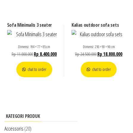
Sofa Minimalis 3 seater
Kalias outdoor sofa sets
Dimensi: 194 × 77 × 85 cm
Dimensi: 210 × 90 × 90 cm
Rp
11.000.000
Rp
8.400.000
Rp
24.500.000
Rp
18.800.000
chat to order
chat to order
KATEGORI PRODUK
Accessoris
(20)