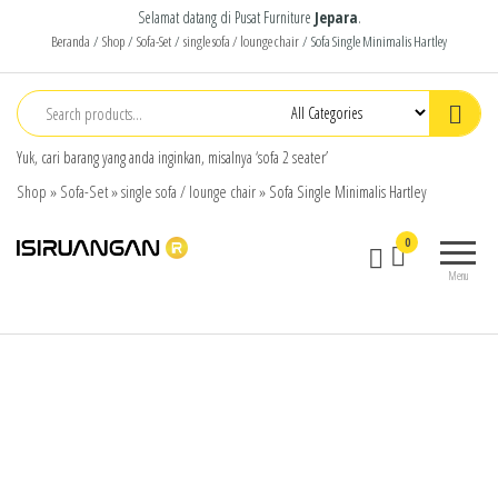
Selamat datang di Pusat Furniture
Jepara
.
Beranda
/
Shop
/
Sofa-Set
/
single sofa / lounge chair
/ Sofa Single Minimalis Hartley
Yuk, cari barang yang anda inginkan, misalnya ‘sofa 2 seater’
Shop
»
Sofa-Set
»
single sofa / lounge chair
»
Sofa Single Minimalis Hartley
isiruangan
home
0
furniture,
Menu
wood
working
products