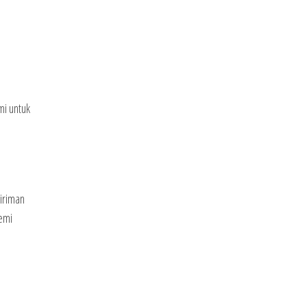
mi untuk
giriman
emi