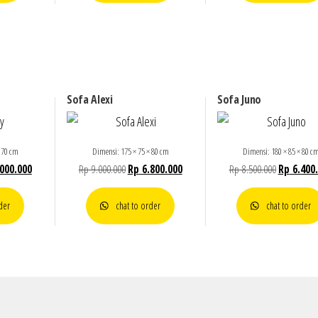
Sofa Alexi
Sofa Juno
 70 cm
Dimensi: 175 × 75 × 80 cm
Dimensi: 180 × 85 × 80 c
000.000
Rp
9.000.000
Rp
6.800.000
Rp
8.500.000
Rp
6.400
der
chat to order
chat to order