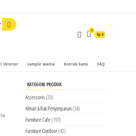
0
Rp 0
t Interior
sample warna
Kontak kami
FAQ
KATEGORI PRODUK
Accessoris
(20)
Almari & Rak Penyimpanan
(34)
rna
Furniture Cafe
(197)
Furniture Outdoor
(42)