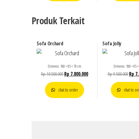
Produk Terkait
Sofa Orchard
Sofa Jolly
Dimensi: 180 × 85 × 70 cm
Dimensi: 180 × 85 ×
Rp
10.500.000
Rp
7.800.000
Rp
9.500.000
Rp
7.
chat to order
chat to or