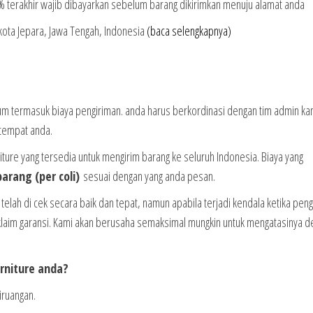
terakhir wajib dibayarkan sebelum barang dikirimkan menuju alamat anda
 kota Jepara, Jawa Tengah, Indonesia
(baca selengkapnya)
lum termasuk biaya pengiriman. anda harus berkordinasi dengan tim admin ka
tempat anda.
ure yang tersedia untuk mengirim barang ke seluruh Indonesia. Biaya yang
arang (per coli)
sesuai dengan yang anda pesan.
elah di cek secara baik dan tepat, namun apabila terjadi kendala ketika pen
laim garansi. Kami akan berusaha semaksimal mungkin untuk mengatasinya d
urniture anda?
iruangan.