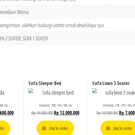
esediaan Warna
engiriman, silahkan hubungi admin untuk detail biaya nya.
FA 2 SEATER, SOFA 1 SEATER
Sofa Sleeper Bed
Sofa Linen 3 Seater
 80 cm
Dimensi: 190 × 85 × 80 cm
Dimensi: 210 × 85 × 90 c
600.000
Rp
16.000.000
Rp
12.000.000
Rp
10.000.000
Rp
7.600
der
chat to order
chat to order