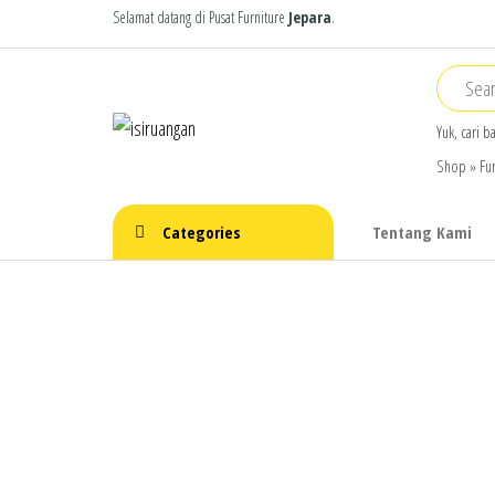
Selamat datang di Pusat Furniture
Jepara
.
isiruangan
home
Yuk, cari b
furniture,
Shop
»
Fu
wood
working
products
Categories
Tentang Kami