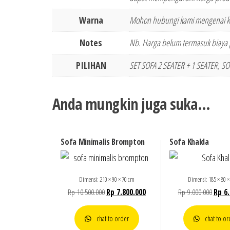
Warna
Mohon hubungi kami mengenai k
Notes
Nb. Harga belum termasuk biaya p
PILIHAN
SET SOFA 2 SEATER + 1 SEATER, SO
Anda mungkin juga suka…
Sofa Minimalis Brompton
Sofa Khalda
Dimensi: 210 × 90 × 70 cm
Dimensi: 185 × 80 ×
Rp
10.500.000
Rp
7.800.000
Rp
9.000.000
Rp
6.
chat to order
chat to or