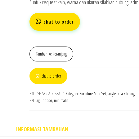
*untuk request kain, warna dan ukuran silahkan hubungi admi
chat to order
Tambah ke keranjang
chat to order
SKU:
SF-SERIA-2-SEAT-1
Kategori:
Furniture Satu Set
,
single sofa / lounge c
Set
Tag:
indoor
,
minimalis
INFORMASI TAMBAHAN