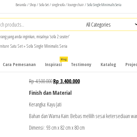
Beranda
/
Shop
/
Sofa-Set
/
single sofa / lounge chair
/ Sofa Single Minimalis Seria
arang yang anda inginkan, misalnya ‘sofa 2 seater’
rniture Satu Set
»
Sofa Single Minimalis Seria
blog
Cara Pemesanan
Inspirasi
Testimony
Katalog
Projec
Rp
4.500.000
Rp
3.400.000
Finish dan Material
Kerangka: Kayu Jati
Bahan dan Warna Kain: Bebas melilih sesai ketersediaan wa
Dimensi : 93 cm x 82 cm x 80 cm