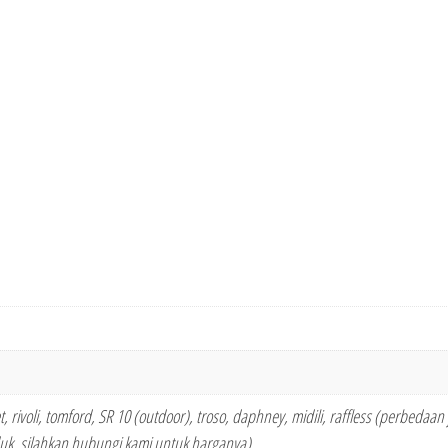
vet, rivoli, tomford, SR 10 (outdoor), troso, daphney, midili, raffless (perbedaan 
k, silahkan hubungi kami untuk harganya)