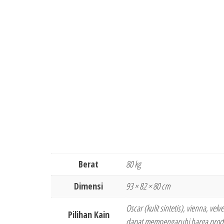
Berat
80 kg
Dimensi
93 × 82 × 80 cm
Oscar (kulit sintetis), vienna, vel
Pilihan Kain
dapat mempengaruhi harga produ