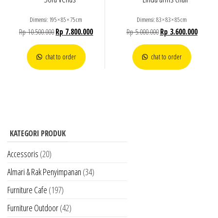
Dimensi: 195 × 85 × 75 cm
Dimensi: 83 × 83 × 85 cm
Rp
10.500.000
Rp
7.800.000
Rp
5.000.000
Rp
3.600.000
chat to order
chat to order
KATEGORI PRODUK
Accessoris
(20)
Almari & Rak Penyimpanan
(34)
Furniture Cafe
(197)
Furniture Outdoor
(42)