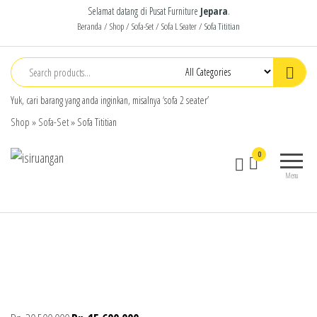
Selamat datang di Pusat Furniture
Jepara
.
Beranda
/
Shop
/
Sofa-Set
/
Sofa L Seater
/ Sofa Tititian
Yuk, cari barang yang anda inginkan, misalnya ‘sofa 2 seater’
Shop
»
Sofa-Set
»
Sofa Tititian
isiruangan
home
0
furniture,
Menu
wood
working
products