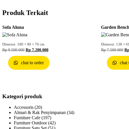
Produk Terkait
Sofa Aluna
Garden Bench 
Dimensi: 180 × 90 × 70 cm
Dimensi: 138 × 6
Rp
9.500.000
Rp
7.200.000
Rp
7.500.000
R
chat to order
chat 
Kategori produk
Accessoris
(20)
Almari & Rak Penyimpanan
(34)
Furniture Cafe
(197)
Furniture Outdoor
(42)
Furniture Satu Set
(51)