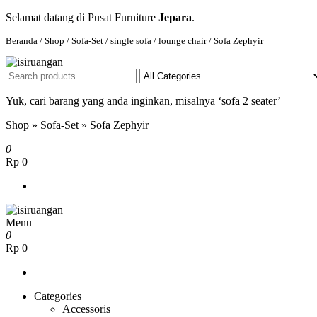
Selamat datang di Pusat Furniture
Jepara
.
Beranda
/
Shop
/
Sofa-Set
/
single sofa / lounge chair
/ Sofa Zephyir
isiruangan
home furniture, wood working products
Yuk, cari barang yang anda inginkan, misalnya ‘sofa 2 seater’
Shop
»
Sofa-Set
»
Sofa Zephyir
0
Rp 0
Menu
isiruangan
home furniture, wood working products
0
Rp 0
Categories
Accessoris