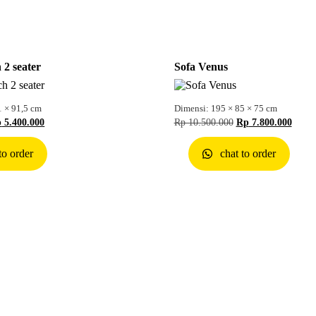
2 seater
Sofa Venus
1 × 91,5 cm
Dimensi: 195 × 85 × 75 cm
p
5.400.000
Rp
10.500.000
Rp
7.800.000
to order
chat to order