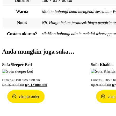
Dimensi
180 × 85 × 80 cm
Warna
Mohon hubungi kami mengenai kesediaan W
Notes
Nb. Harga belum termasuk biaya pengiriman,
Custom ukuran?
silahkan hubungi admin melalui whatsapp u
Anda mungkin juga suka…
Sofa Sleeper Bed
Sofa Khalda
Dimensi: 190 × 85 × 80 cm
Dimensi: 185 × 8
Rp
16.000.000
Rp
12.000.000
Rp
9.000.000
R
chat to order
chat 