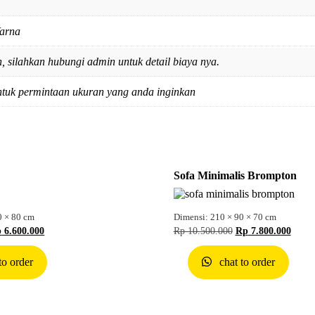
arna
 silahkan hubungi admin untuk detail biaya nya.
ntuk permintaan ukuran yang anda inginkan
Sofa Minimalis Brompton
0 × 80 cm
Dimensi: 210 × 90 × 70 cm
p
6.600.000
Rp
10.500.000
Rp
7.800.000
to order
chat to order