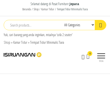
Selamat datang di Pusat Furniture
Jepara
.
Beranda
/
Shop
/
Kamar Tidur
/ Tempat Tidur Minimalis Tiara
Yuk, cari barang yang anda inginkan, misalnya ‘sofa 2 seater’
Shop
»
Kamar Tidur
»
Tempat Tidur Minimalis Tiara
isiruangan
home
0
furniture,
Menu
wood
working
products