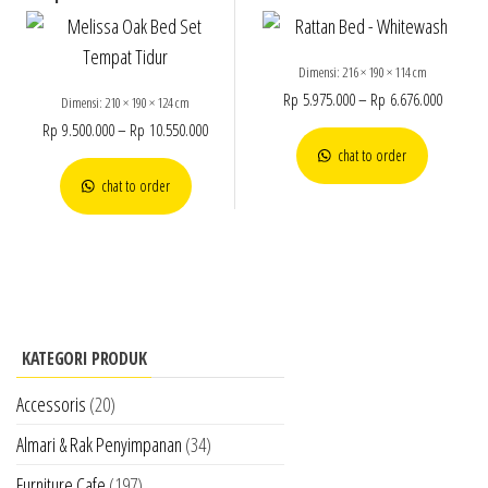
Dimensi: 216 × 190 × 114 cm
Rp
5.975.000
–
Rp
6.676.000
Dimensi: 210 × 190 × 124 cm
Rp
9.500.000
–
Rp
10.550.000
chat to order
chat to order
KATEGORI PRODUK
Accessoris
(20)
Almari & Rak Penyimpanan
(34)
Furniture Cafe
(197)