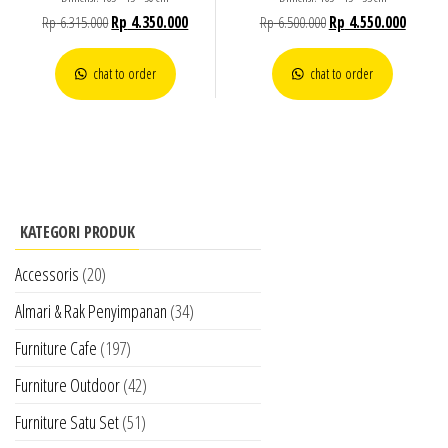
Rp
6.315.000
Rp
4.350.000
Rp
6.500.000
Rp
4.550.000
chat to order
chat to order
KATEGORI PRODUK
Accessoris
(20)
Almari & Rak Penyimpanan
(34)
Furniture Cafe
(197)
Furniture Outdoor
(42)
Furniture Satu Set
(51)