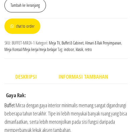
Tambah ke keranjang
chat to order
SKU:
BUFFET-MIRZA-1
Kategori:
Meja TV, Buffet & Cabinet
,
Almari & Rak Penyimpanan
,
Meja Konsul/Meja kerja/meja belajar
Tag:
indoor
,
klasik
,
retro
DESKRIPSI
INFORMASI TAMBAHAN
Gaya Rak:
Buffet
Mirza dengan gaya interior minimalis memang sangat digandrungi
beberapa tahun terakhir. Tipe ini lebih menyukai banyak ruang yang bisa
dimanfaatkan, serta lebih menonjolkan pada sisi fungsi daripada
memperbanyak lekuk aksen tambahan.