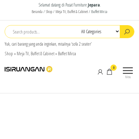
Selamat datang di Pusat Furniture
Jepara
.
Beranda
/
Shop
/
Meja TV, Buffet & Cabinet
/ Buffet Mirza
Yuk, cari barang yang anda inginkan, misalnya ‘sofa 2 seater’
Shop
»
Meja TV, Buffet & Cabinet
»
Buffet Mirza
isiruangan
home
0
furniture,
Menu
wood
working
products