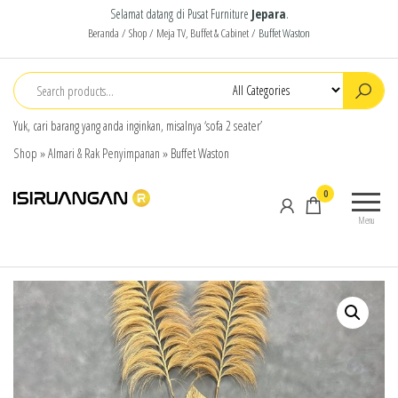
Selamat datang di Pusat Furniture
Jepara
.
Beranda
/
Shop
/
Meja TV, Buffet & Cabinet
/ Buffet Waston
Yuk, cari barang yang anda inginkan, misalnya ‘sofa 2 seater’
Shop
»
Almari & Rak Penyimpanan
»
Buffet Waston
isiruangan
home
0
furniture,
Menu
wood
working
products