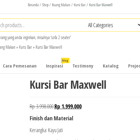
Beranda
/
Shop
/
Ruang Makan
/
Kursi Bar
/ Kursi Bar Maxwell
arang yang anda inginkan, misalnya ‘sofa 2 seater’
ang Makan
»
Kursi Bar
»
Kursi Bar Maxwell
blog
Cara Pemesanan
Inspirasi
Testimony
Katalog
Projec
Kursi Bar Maxwell
Harga
Harga
Rp
3.998.000
Rp
1.999.000
aslinya
saat
Finish dan Material
adalah:
ini
Kerangka: Kayu Jati
Rp 3.998.000.
adalah: