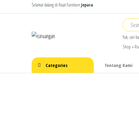
Skip
Selamat datang di Pusat Furniture
Jepara
.
to
the
content
isiruangan
home
Yuk, cari b
furniture,
Shop
»
Ru
wood
working
products
Categories
Tentang Kami