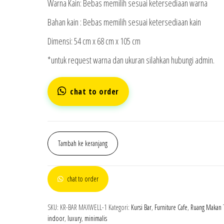
Rp 1.999.000.
Warna Kain: Bebas memilih sesuai ketersediaan warna
Bahan kain : Bebas memilih sesuai ketersediaan kain
Dimensi: 54 cm x 68 cm x 105 cm
*untuk request warna dan ukuran silahkan hubungi admin.
chat to order
Kuantitas
Tambah ke keranjang
Kursi
Bar
Maxwell
chat to order
SKU:
KR-BAR MAXWELL-1
Kategori:
Kursi Bar
,
Furniture Cafe
,
Ruang Makan
indoor
,
luxury
,
minimalis