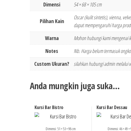
Dimensi
54 × 68 × 105 cm
Oscar (kulit sintetis), vienna, vel
Pilihan Kain
dapat mempengaruhi harga produ
Warna
Mohon hubungi kami mengenai k
Notes
Nb. Harga belum termasuk ongkos
Custom Ukuran?
silahkan hubungi admin melalui 
Anda mungkin juga suka…
Kursi Bar Bistro
Kursi Bar Dessau
Dimensi: 51 × 53 × 98 cm
Dimensi: 46 × 49 ×