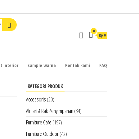
0
Rp 0
t Interior
sample warna
Kontak kami
FAQ
KATEGORI PRODUK
Accessoris
(20)
Almari & Rak Penyimpanan
(34)
Furniture Cafe
(197)
Furniture Outdoor
(42)