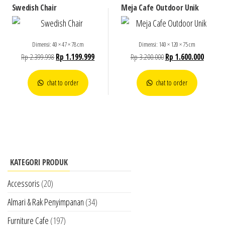
Swedish Chair
Meja Cafe Outdoor Unik
Dimensi: 40 × 47 × 78 cm
Dimensi: 140 × 120 × 75 cm
Rp
2.399.998
Rp
1.199.999
Rp
3.200.000
Rp
1.600.000
chat to order
chat to order
KATEGORI PRODUK
Accessoris
(20)
Almari & Rak Penyimpanan
(34)
Furniture Cafe
(197)