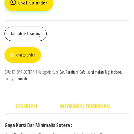
chat to order
Tambah ke keranjang
chat to order
SKU:
KR-BAR-SOTERA-1
Kategori:
Kursi Bar
,
Furniture Cafe
,
kursi makan
Tag:
indoor
,
luxury
,
minimalis
DESKRIPSI
INFORMASI TAMBAHAN
Gaya Kursi Bar Minimalis Sotera :