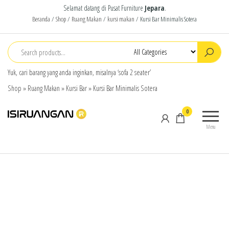
Selamat datang di Pusat Furniture
Jepara
.
Beranda
/
Shop
/
Ruang Makan
/
kursi makan
/ Kursi Bar Minimalis Sotera
Yuk, cari barang yang anda inginkan, misalnya ‘sofa 2 seater’
Shop
»
Ruang Makan
»
Kursi Bar
»
Kursi Bar Minimalis Sotera
isiruangan
home
0
furniture,
Menu
wood
working
products