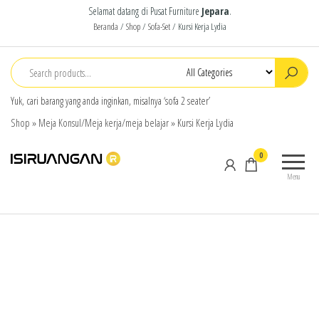
Selamat datang di Pusat Furniture
Jepara
.
Beranda
/
Shop
/
Sofa-Set
/ Kursi Kerja Lydia
Yuk, cari barang yang anda inginkan, misalnya ‘sofa 2 seater’
Shop
»
Meja Konsul/Meja kerja/meja belajar
»
Kursi Kerja Lydia
isiruangan
home
0
furniture,
Menu
wood
working
products