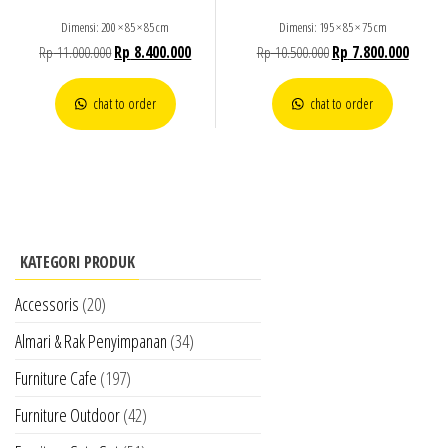
Dimensi: 200 × 85 × 85 cm
Dimensi: 195 × 85 × 75 cm
Rp
11.000.000
Rp
8.400.000
Rp
10.500.000
Rp
7.800.000
chat to order
chat to order
KATEGORI PRODUK
Accessoris
(20)
Almari & Rak Penyimpanan
(34)
Furniture Cafe
(197)
Furniture Outdoor
(42)