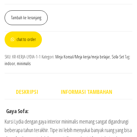
Tambah ke keranjang
chat to order
SKU:
KR-KERJA-LYDIA-1-1
Kategori:
Meja Konsul/Meja kerja/meja belajar
,
Sofa-Set
Tag:
indoor
,
minimalis
DESKRIPSI
INFORMASI TAMBAHAN
Gaya Sofa:
Kursi Lydia dengan gaya interior minimalis memang sangat digandrungi
beberapa tahun terakhir. Tipe ini lebih menyukai banyak ruang yang bisa