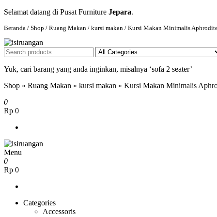
Selamat datang di Pusat Furniture
Jepara
.
Beranda
/
Shop
/
Ruang Makan
/
kursi makan
/ Kursi Makan Minimalis Aphrodit
isiruangan
home furniture, wood working products
Yuk, cari barang yang anda inginkan, misalnya ‘sofa 2 seater’
Shop
»
Ruang Makan
»
kursi makan
»
Kursi Makan Minimalis Aphro
0
Rp 0
Menu
isiruangan
home furniture, wood working products
0
Rp 0
Categories
Accessoris