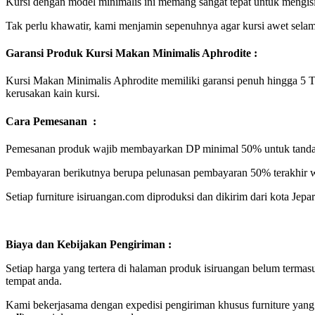
Kursi dengan model minimalis ini memang sangat tepat untuk mengisi
Tak perlu khawatir, kami menjamin sepenuhnya agar kursi awet selam
Garansi Produk Kursi Makan Minimalis Aphrodite :
Kursi Makan Minimalis Aphrodite memiliki garansi penuh hingga 5 Ta
kerusakan kain kursi.
Cara Pemesanan :
Pemesanan produk wajib membayarkan DP minimal 50% untuk tanda 
Pembayaran berikutnya berupa pelunasan pembayaran 50% terakhir w
Setiap furniture isiruangan.com diproduksi dan dikirim dari kota Jep
Biaya dan Kebijakan Pengiriman :
Setiap harga yang tertera di halaman produk isiruangan belum terma
tempat anda.
Kami bekerjasama dengan expedisi pengiriman khusus furniture yang 