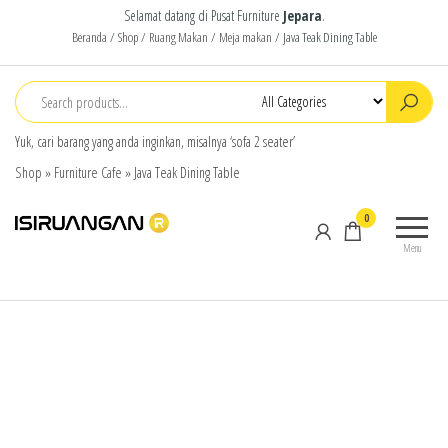
Selamat datang di Pusat Furniture
Jepara
.
Beranda
/
Shop
/
Ruang Makan
/
Meja makan
/ Java Teak Dining Table
Yuk, cari barang yang anda inginkan, misalnya ‘sofa 2 seater’
Shop
»
Furniture Cafe
»
Java Teak Dining Table
isiruangan
home
0
furniture,
Menu
wood
working
products