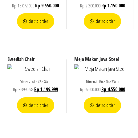
Rp
15.072.000
Rp
9.550.000
Rp
2.300.000
Rp
1.150.000
chat to order
chat to order
Swedish Chair
Meja Makan Java Steel
Dimensi: 40 × 47 × 78 cm
Dimensi: 160 × 90 × 73 cm
Rp
2.399.998
Rp
1.199.999
Rp
6.500.000
Rp
4.550.000
chat to order
chat to order