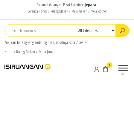
Selamat datang di Pusat Furniture
Jepara
.
Beranda
/
Shop
/
Ruang Makan
/
Meja makan
/ Meja Joozher
Yuk, cari barang yang anda inginkan, misalnya ‘sofa 2 seater’
Shop
»
Ruang Makan
»
Meja Joozher
isiruangan
home
0
furniture,
Menu
wood
working
products