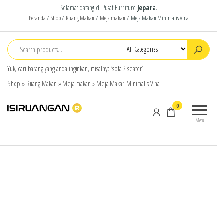
Selamat datang di Pusat Furniture
Jepara
.
Beranda
/
Shop
/
Ruang Makan
/
Meja makan
/ Meja Makan Minimalis Vina
Yuk, cari barang yang anda inginkan, misalnya ‘sofa 2 seater’
Shop
»
Ruang Makan
»
Meja makan
»
Meja Makan Minimalis Vina
isiruangan
home
0
furniture,
Menu
wood
working
products