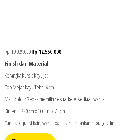
Rp
19.929.000
Rp
12.550.000
Finish dan Material
Kerangka Kursi : Kayu Jati
Top Meja : Kayu Tebal 6 cm
Main color : Bebas memilih sesuai ketersediaan warna
Dimensi:
2
2
0
cm x
1
0
0
cm x
7
5 cm
*untuk request kain, warna dan ukuran silahkan hubungi admin.