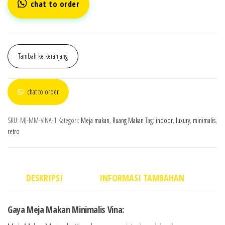
chat to order
Tambah ke keranjang
chat to order
SKU:
MJ-MM-VINA-1
Kategori:
Meja makan
,
Ruang Makan
Tag:
indoor
,
luxury
,
minimalis
,
retro
DESKRIPSI
INFORMASI TAMBAHAN
Gaya Meja Makan Minimalis Vina: