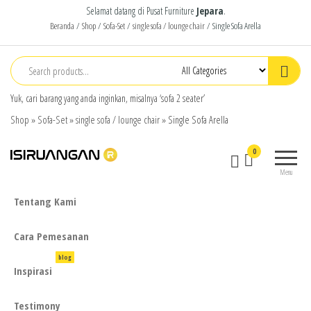
Selamat datang di Pusat Furniture
Jepara
.
Beranda
/
Shop
/
Sofa-Set
/
single sofa / lounge chair
/ Single Sofa Arella
Yuk, cari barang yang anda inginkan, misalnya ‘sofa 2 seater’
Shop
»
Sofa-Set
»
single sofa / lounge chair
»
Single Sofa Arella
isiruangan
home
0
furniture,
Menu
wood
working
Tentang Kami
products
Cara Pemesanan
blog
Inspirasi
Testimony