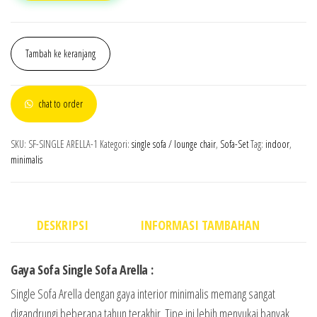
Tambah ke keranjang
chat to order
SKU:
SF-SINGLE ARELLA-1
Kategori:
single sofa / lounge chair
,
Sofa-Set
Tag:
indoor
,
minimalis
DESKRIPSI
INFORMASI TAMBAHAN
Gaya Sofa Single Sofa Arella :
Single Sofa Arella dengan gaya interior minimalis memang sangat
digandrungi beberapa tahun terakhir. Tipe ini lebih menyukai banyak