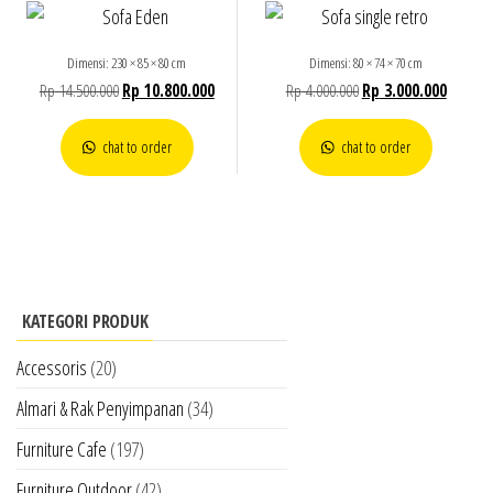
Dimensi: 230 × 85 × 80 cm
Dimensi: 80 × 74 × 70 cm
Rp
14.500.000
Rp
10.800.000
Rp
4.000.000
Rp
3.000.000
chat to order
chat to order
KATEGORI PRODUK
Accessoris
(20)
Almari & Rak Penyimpanan
(34)
Furniture Cafe
(197)
Furniture Outdoor
(42)