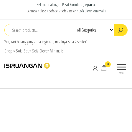
Selamat datang di Pusat Furniture
Jepara
.
Beranda
/
Shop
/
Sofa-Set
/
sofa 2 seater
/ Sofa Clever Minimalis
Yuk, cari barang yang anda inginkan, misalnya ‘sofa 2 seater’
Shop
»
Sofa-Set
»
Sofa Clever Minimalis
isiruangan
home
0
furniture,
Menu
wood
working
products