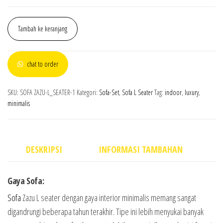
Tambah ke keranjang
chat to order
SKU:
SOFA ZAZU-L_SEATER-1
Kategori:
Sofa-Set
,
Sofa L Seater
Tag:
indoor
,
luxury
,
minimalis
DESKRIPSI
INFORMASI TAMBAHAN
Gaya Sofa:
Sofa
Zazu L seater dengan gaya interior minimalis memang sangat
digandrungi beberapa tahun terakhir. Tipe ini lebih menyukai banyak