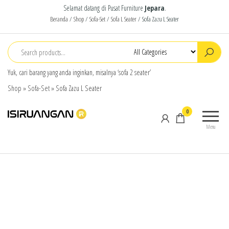
Selamat datang di Pusat Furniture
Jepara
.
Beranda
/
Shop
/
Sofa-Set
/
Sofa L Seater
/ Sofa Zazu L Seater
Yuk, cari barang yang anda inginkan, misalnya ‘sofa 2 seater’
Shop
»
Sofa-Set
»
Sofa Zazu L Seater
isiruangan
home
0
furniture,
Menu
wood
working
products