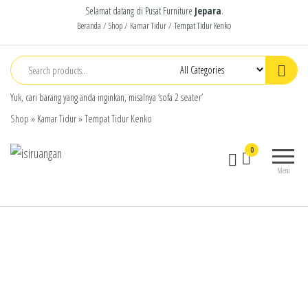
Selamat datang di Pusat Furniture
Jepara
.
Beranda
/
Shop
/
Kamar Tidur
/ Tempat Tidur Kenko
Yuk, cari barang yang anda inginkan, misalnya ‘sofa 2 seater’
Shop
»
Kamar Tidur
»
Tempat Tidur Kenko
isiruangan
home
0
furniture,
Menu
wood
working
products