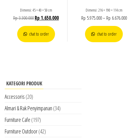
Dimensi: 45 × 40 × 50 cm
Dimensi: 216 × 190 × 114 cm
Rp
3.300.000
Rp
1.650.000
Rp
5.975.000
–
Rp
6.676.000
chat to order
chat to order
KATEGORI PRODUK
Accessoris
(20)
Almari & Rak Penyimpanan
(34)
Furniture Cafe
(197)
Furniture Outdoor
(42)